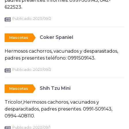
padres presentes. Informes: 0991-509143, 042-
622523.
Publicado:
2023/09/2
Coker Spaniel
Mascotas
Hermosos cachorros, vacunados y desparasitados,
padres presentes teléfono: 0991509143.
Publicado:
2023/09/2
Shih Tzu Mini
Mascotas
Tricolor,Hermosos cachoros, vacunados y
desparacitados, padres presentes. 0991-509143,
0994-408110.
Publicado:
2023/09/1