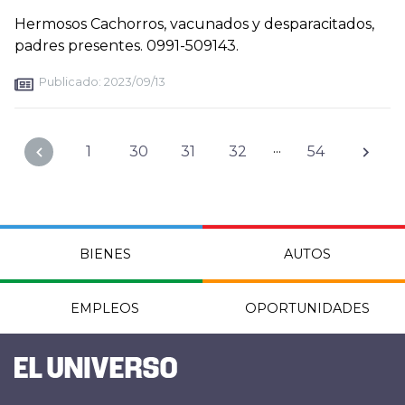
Hermosos Cachorros, vacunados y desparacitados,
padres presentes. 0991-509143.
Publicado:
2023/09/13
...
1
30
31
32
54
BIENES
AUTOS
EMPLEOS
OPORTUNIDADES