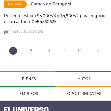
Camas de CerageM
Belleza
Perfecto estado $3,000V3 y $4,900V4 para negocio
o consultorio. 0984360625.
Publicado:
2024/12/13
...
1
2
3
14
BIENES
AUTOS
EMPLEOS
OPORTUNIDADES