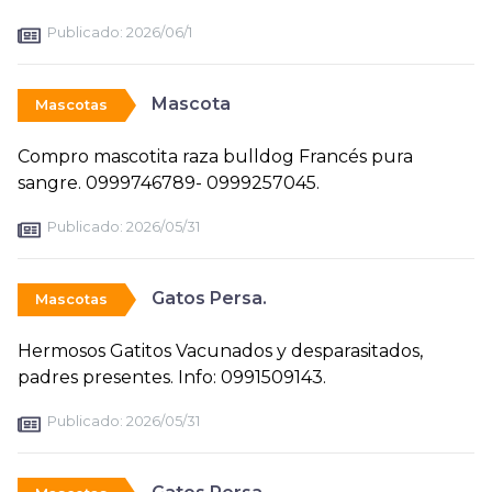
Publicado:
2026/06/1
Mascota
Mascotas
Compro mascotita raza bulldog Francés pura
sangre. 0999746789- 0999257045.
Publicado:
2026/05/31
Gatos Persa.
Mascotas
Hermosos Gatitos Vacunados y desparasitados,
padres presentes. Info: 0991509143.
Publicado:
2026/05/31