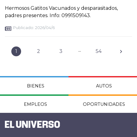
Hermosos Gatitos Vacunados y desparasitados,
padres presentes. Info: 0991509143.
Publicado:
2026/04/6
...
1
2
3
54
BIENES
AUTOS
EMPLEOS
OPORTUNIDADES