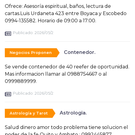
Ofrece: Asesoría espiritual, baños, lectura de
cartas.Luis Urdaneta 423 entre Boyaca y Escobedo
0994-135582. Horario de 09:00 a 17:00.
Publicado:
2026/05/2
Contenedor.
Negocios Proponen
Se vende contenedor de 40 reefer de oportunidad.
Mas informacion llamar al 0988754667 o al
0999889999.
Publicado:
2026/05/2
Astrologia.
Astrología y Tarot
Salud dinero amor todo problema tiene solucion el
poder de la fe Quito y Ambato : 0992445877