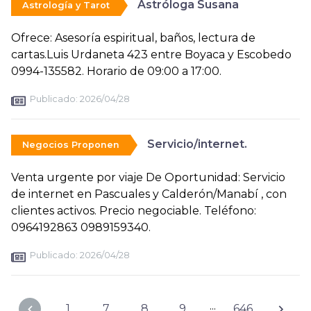
Astróloga Susana
Astrología y Tarot
Ofrece: Asesoría espiritual, baños, lectura de
cartas.Luis Urdaneta 423 entre Boyaca y Escobedo
0994-135582. Horario de 09:00 a 17:00.
Publicado:
2026/04/28
Servicio/internet.
Negocios Proponen
Venta urgente por viaje De Oportunidad: Servicio
de internet en Pascuales y Calderón/Manabí , con
clientes activos. Precio negociable. Teléfono:
0964192863 0989159340.
Publicado:
2026/04/28
...
1
7
8
9
646