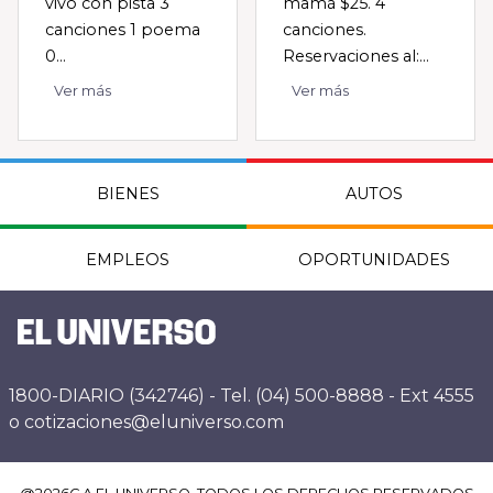
vivo con pista 3
mamá $25. 4
canciones 1 poema
canciones.
0...
Reservaciones al:...
Ver más
Ver más
BIENES
AUTOS
EMPLEOS
OPORTUNIDADES
1800-DIARIO (342746) - Tel. (04) 500-8888 - Ext 4555
o cotizaciones@eluniverso.com