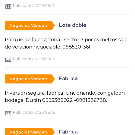
Publicado:
2025/09/15
Lote doble
Negocios Venden
Parque de la paz, zona 1 sector 7 pocos metros sala
de velación negociable. 0985201361.
Publicado:
2025/09/13
Fábrica
Negocios Venden
Inversión segura, fábrica funcionando, con galpón
bodega. Durán 0995389022 -0981386788.
Publicado:
2025/08/18
Fábrica
Negocios Venden