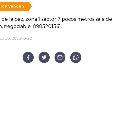
ios Venden
de la paz, zona 1 sector 7 pocos metros sala de
n, negociable. 0985201361.
cado:
2025/10/30