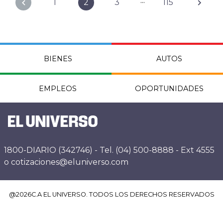
...
1
2
3
115
BIENES
AUTOS
EMPLEOS
OPORTUNIDADES
1800-DIARIO (342746) - Tel. (04) 500-8888 - Ext 4555
o cotizaciones@eluniverso.com
@
2026
C.A EL UNIVERSO. TODOS LOS DERECHOS RESERVADOS