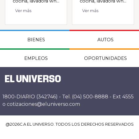
cocina, lavadora wh...
cocina, lavadora wh...
Ver más
Ver más
BIENES
AUTOS
EMPLEOS
OPORTUNIDADES
1800-DIARIO (342746) - Tel. (04) 500-8888 - Ext 4555
o cotizaciones@eluniverso.com
@
2026
C.A EL UNIVERSO. TODOS LOS DERECHOS RESERVADOS