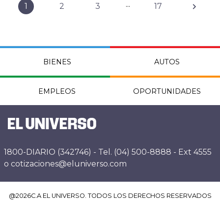
...
1
2
3
17
BIENES
AUTOS
EMPLEOS
OPORTUNIDADES
1800-DIARIO (342746) - Tel. (04) 500-8888 - Ext 4555
o cotizaciones@eluniverso.com
@
2026
C.A EL UNIVERSO. TODOS LOS DERECHOS RESERVADOS