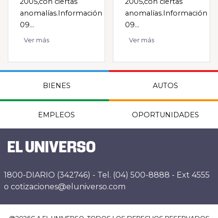
2005,con ciertas
2005,con ciertas
anomalías.Información
anomalías.Información
09...
09...
Ver más
Ver más
BIENES
AUTOS
EMPLEOS
OPORTUNIDADES
1800-DIARIO (342746) - Tel. (04) 500-8888 - Ext 4555
o cotizaciones@eluniverso.com