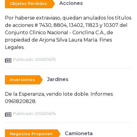
Acciones
Objetos Perdidos
Por haberse extraviaso, quedan anulados los tìtulos
de acciones # 7430, 8804, 13402, 11823 y 10307 del
Conjunto Clìnico Nacional - Conclìna C.A., de
propiedad de Arjona Silva Laura Marìa. Fines
Legales.
Publicado:
2026/06/15
Jardines
Inversiones
De la Esperanza, vendo lote doble. Informes:
0961820828.
Publicado:
2026/06/14
Camioneta
Negocios Proponen