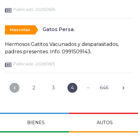
Publicado:
2026/06/6
Gatos Persa.
Mascotas
Hermosos Gatitos Vacunados y desparasitados,
padres presentes. Info: 0991509143.
Publicado:
2026/06/5
...
2
3
4
646
BIENES
AUTOS