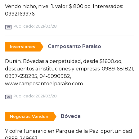
Vendo nicho, nivel 1. valor $ 800,oo. Interesados:
0992169976.
Publicado:
2021/03/28
Camposanto Paraíso
Inversiones
Durán. Bóvedas a perpetuidad, desde $1600.oo,
descuentos a instituciones y empresas. 0989-681821,
0997-658295, 04-5090982,
www.camposantoelparaiso.com.
Publicado:
2021/03/28
Bóveda
Negocios Venden
Y cofre funerario en Parque de la Paz, oportunidad
0999-249663.