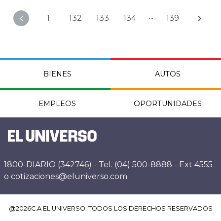
...
1
132
133
134
139
BIENES
AUTOS
EMPLEOS
OPORTUNIDADES
1800-DIARIO (342746) - Tel. (04) 500-8888 - Ext 4555
o cotizaciones@eluniverso.com
@
2026
C.A EL UNIVERSO. TODOS LOS DERECHOS RESERVADOS