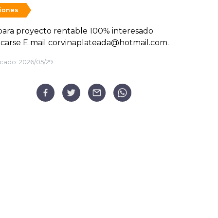
siones
ara proyecto rentable 100% interesado
carse E mail corvinaplateada@hotmail.com.
cado:
2026/05/29