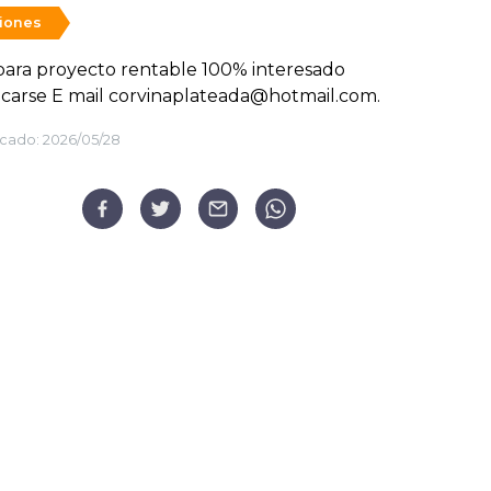
siones
ara proyecto rentable 100% interesado
carse E mail corvinaplateada@hotmail.com.
cado:
2026/05/28