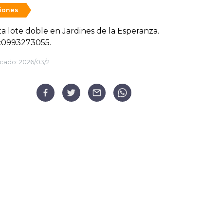
siones
a lote doble en Jardines de la Esperanza.
r:0993273055.
cado:
2026/03/2