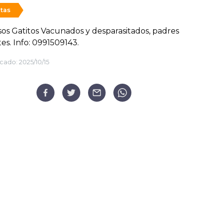
tas
s Gatitos Vacunados y desparasitados, padres
es. Info: 0991509143.
cado:
2025/10/15