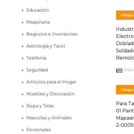
Educación
Maquin
Maquinaria
Industr
Negocios e Inversiones
Electro
Dobladu
Astrología y Tarot
Soldado
Remolq
Telefonía
Seguridad
Publi
Artículos para el Hogar
Maquin
Muebles y Decoración
Para Ta
Ropa y Telas
01 Pant
Mascotas y Animales
Mapasin
2-0005
Personales