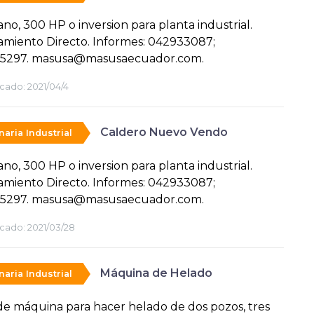
no, 300 HP o inversion para planta industrial.
amiento Directo. Informes: 042933087;
5297. masusa@masusaecuador.com.
cado:
2021/04/4
Caldero Nuevo Vendo
aria Industrial
no, 300 HP o inversion para planta industrial.
amiento Directo. Informes: 042933087;
5297. masusa@masusaecuador.com.
cado:
2021/03/28
Máquina de Helado
aria Industrial
e máquina para hacer helado de dos pozos, tres