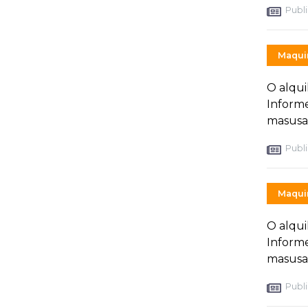
Publi
Maquin
O alqui
Inform
masusa
Publi
Maquin
O alqui
Inform
masusa
Publi