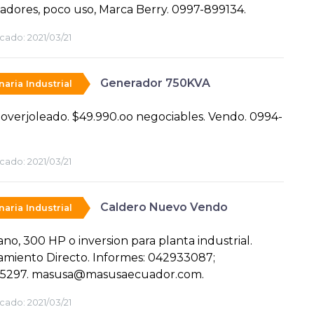
adores, poco uso, Marca Berry. 0997-899134.
cado:
2021/03/21
Generador 750KVA
aria Industrial
 overjoleado. $49.990.oo negociables. Vendo. 0994-
.
cado:
2021/03/21
Caldero Nuevo Vendo
aria Industrial
no, 300 HP o inversion para planta industrial.
amiento Directo. Informes: 042933087;
5297. masusa@masusaecuador.com.
cado:
2021/03/21