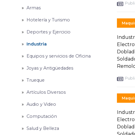
Publi
Armas
Hotelería y Turismo
Maquin
Deportes y Ejercicio
Industr
Industria
Electro
Dobladu
Equipos y servicios de Oficina
Soldado
Remolq
Joyas y Antigüedades
Publi
Trueque
Artículos Diversos
Maquin
Audio y Video
Industr
Computación
Electro
Dobladu
Salud y Belleza
Soldado