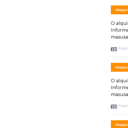
Maquin
O alqui
Inform
masusa
Publi
Maquin
O alqui
Inform
masusa
Publi
Maquin