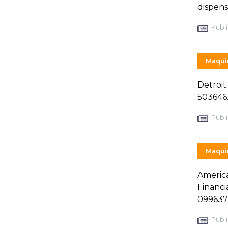
dispens
Publi
Maquin
Detroit
503646
Publi
Maquin
America
Financi
099637
Publi