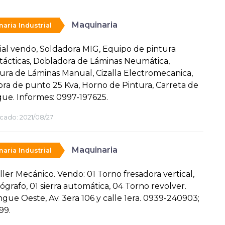
Maquinaria
aria Industrial
ial vendo, Soldadora MIG, Equipo de pintura
tácticas, Dobladora de Láminas Neumática,
ra de Láminas Manual, Cizalla Electromecanica,
ra de punto 25 Kva, Horno de Pintura, Carreta de
ue. Informes: 0997-197625.
cado:
2021/08/27
Maquinaria
aria Industrial
ller Mecánico. Vendo: 01 Torno fresadora vertical,
ógrafo, 01 sierra automática, 04 Torno revolver.
gue Oeste, Av. 3era 106 y calle 1era. 0939-240903;
99.