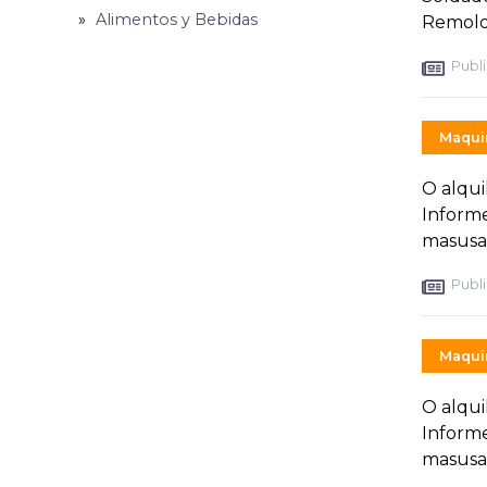
Alimentos y Bebidas
Remolq
Publi
Maquin
O alqui
Inform
masusa
Publi
Maquin
O alqui
Inform
masusa