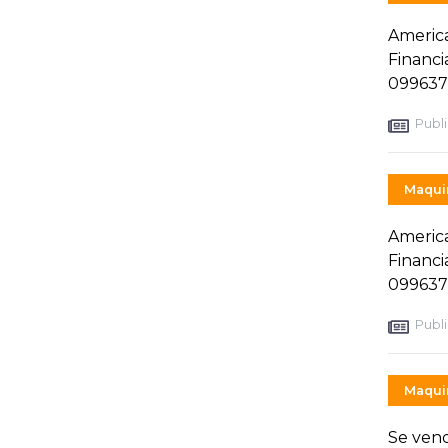
America
Financi
099637
Publi
Maquin
America
Financi
099637
Publi
Maquin
Se vend