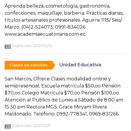
Aprenda belleza, cosmetología, gastronomía,
confecciones, maquillaje, barbería. Prácticas diarias,
títulos artesanales profesionales. Aguirre 1115/ Seis/
Marzo. (04)2-524073; 0991-834026
www.academiaecuatoriana.com.ec.
Publicado:
2021/02/10
Unidad Educativa
Clases se solicitan
San Marcos, Ofrece Clases modalidad online y
semipresencial, Escuela matrícula $50,oo Pensión
$70,oo Colegio Matrícula $70,oo Pensión $100,oo
Atención al Publico de Lunes a Sábado de 8:00 am
15:30 pm Rectora MGS: Grace Miryam Rivera
Maldonado. Teléfono: 0992-778341, 0969-831266.
Publicado:
2021/02/5