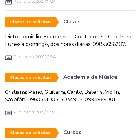
Publicado:
2021/01/24
Clases
Clases se solicitan
Dicto domicilio, Economista, Contador, $ 20,oo hora.
Lunes a domingo, dos horas diarias. 098-5656207.
Publicado:
2021/01/24
Academia de Música
Clases se solicitan
Cristiana: Piano, Guitarra, Canto, Batería, Violín,
Saxofón. 0960341003, 5034905, 0994969001.
Publicado:
2021/01/24
Cursos
Clases se solicitan