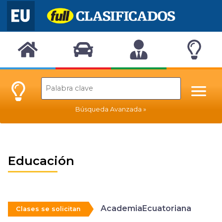
Búsqueda Avanzada
Educación
AcademiaEcuatoriana
Clases se solicitan