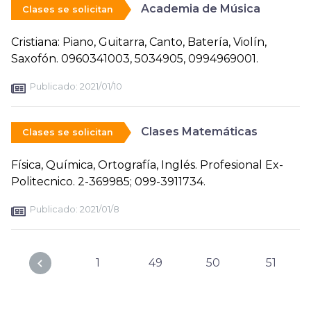
Academia de Música
Clases se solicitan
Cristiana: Piano, Guitarra, Canto, Batería, Violín,
Saxofón. 0960341003, 5034905, 0994969001.
Publicado:
2021/01/10
Clases Matemáticas
Clases se solicitan
Física, Química, Ortografía, Inglés. Profesional Ex-
Politecnico. 2-369985; 099-3911734.
Publicado:
2021/01/8
1
49
50
51