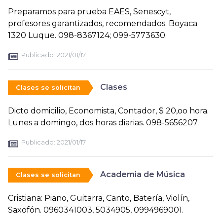
Preparamos para prueba EAES, Senescyt,
profesores garantizados, recomendados. Boyaca
1320 Luque. 098-8367124; 099-5773630.
Publicado:
2021/01/17
Clases
Clases se solicitan
Dicto domicilio, Economista, Contador, $ 20,oo hora.
Lunes a domingo, dos horas diarias. 098-5656207.
Publicado:
2021/01/17
Academia de Música
Clases se solicitan
Cristiana: Piano, Guitarra, Canto, Batería, Violín,
Saxofón. 0960341003, 5034905, 0994969001.