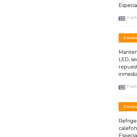
Especial
Publi
Cocin
Manteni
LED, se
repuest
inmedia
Publi
Cocin
Refrige
calefon
Especial