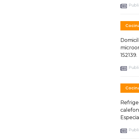
Publi
Cocin
Domicil
microon
152139.
Publi
Cocin
Refrige
calefon
Especial
Publi