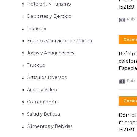
Hotelería y Turismo
152139.
Deportes y Ejercicio
Publi
Industria
Cocin
Equipos y servicios de Oficina
Joyas y Antigüedades
Refrige
calefon
Trueque
Especial
Artículos Diversos
Publi
Audio y Video
Cocin
Computación
Salud y Belleza
Domicil
microon
Alimentos y Bebidas
152139.