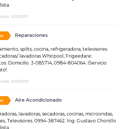
ista.
cado:
2021/01/11
Reparaciones
as
miento, splits, cocina, refrigeradora, televisores
cadoras/ lavadoras Whirpool, Frigeedare;
os. Domicilio. 3-085714, 0984-804064. íServicio
to!.
cado:
2021/01/10
Aire Acondicionado
as
radoras, lavadoras, secadoras, cocinas, microondas,
es, Televisores. 0994-387462. Ing. Gustavo Chonillo
ista.