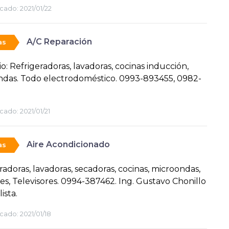
cado:
2021/01/22
A/C Reparación
as
io: Refrigeradoras, lavadoras, cocinas inducción,
das. Todo electrodoméstico. 0993-893455, 0982-
cado:
2021/01/21
Aire Acondicionado
as
radoras, lavadoras, secadoras, cocinas, microondas,
es, Televisores. 0994-387462. Ing. Gustavo Chonillo
ista.
cado:
2021/01/18