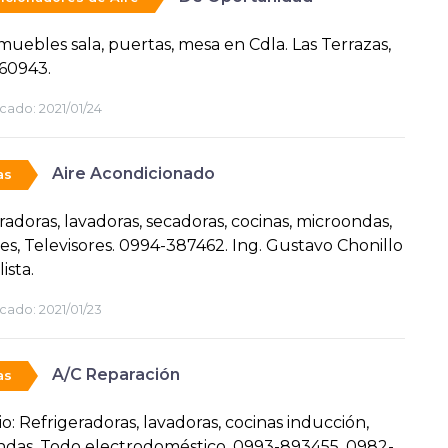
uebles sala, puertas, mesa en Cdla. Las Terrazas,
60943.
cado:
2021/01/24
Aire Acondicionado
as
radoras, lavadoras, secadoras, cocinas, microondas,
es, Televisores. 0994-387462. Ing. Gustavo Chonillo
ista.
cado:
2021/01/23
A/C Reparación
as
io: Refrigeradoras, lavadoras, cocinas inducción,
das. Todo electrodoméstico. 0993-893455, 0982-