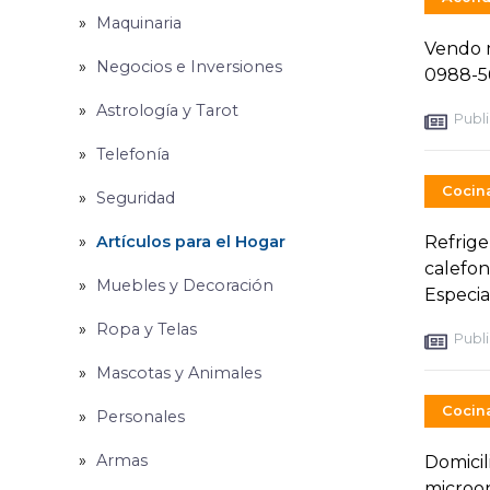
Maquinaria
Vendo m
Negocios e Inversiones
0988-5
Astrología y Tarot
Publi
Telefonía
Cocin
Seguridad
Artículos para el Hogar
Refrige
calefon
Muebles y Decoración
Especial
Ropa y Telas
Publi
Mascotas y Animales
Cocin
Personales
Armas
Domicil
microon