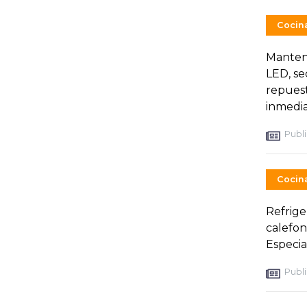
Cocin
Manteni
LED, se
repuest
inmedia
Publi
Cocin
Refrige
calefon
Especial
Publi