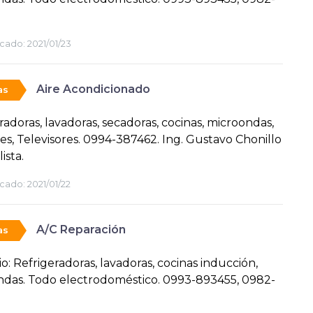
cado:
2021/01/23
Aire Acondicionado
as
radoras, lavadoras, secadoras, cocinas, microondas,
es, Televisores. 0994-387462. Ing. Gustavo Chonillo
ista.
cado:
2021/01/22
A/C Reparación
as
io: Refrigeradoras, lavadoras, cocinas inducción,
das. Todo electrodoméstico. 0993-893455, 0982-