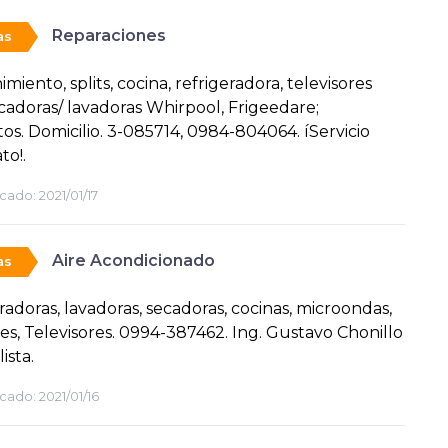
Reparaciones
as
miento, splits, cocina, refrigeradora, televisores
cadoras/ lavadoras Whirpool, Frigeedare;
os. Domicilio. 3-085714, 0984-804064. íServicio
to!.
cado:
2021/01/17
Aire Acondicionado
as
radoras, lavadoras, secadoras, cocinas, microondas,
es, Televisores. 0994-387462. Ing. Gustavo Chonillo
ista.
cado:
2021/01/16