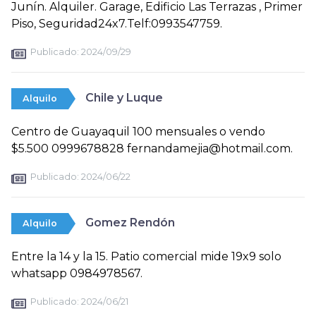
Junín. Alquiler. Garage, Edificio Las Terrazas , Primer
Piso, Seguridad24x7.Telf:0993547759.
Publicado:
2024/09/29
Chile y Luque
Alquilo
Centro de Guayaquil 100 mensuales o vendo
$5.500 0999678828 fernandamejia@hotmail.com.
Publicado:
2024/06/22
Gomez Rendón
Alquilo
Entre la 14 y la 15. Patio comercial mide 19x9 solo
whatsapp 0984978567.
Publicado:
2024/06/21