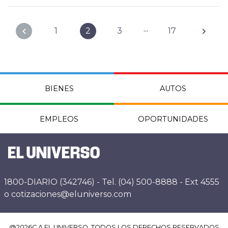
...
1
2
3
17
BIENES
AUTOS
EMPLEOS
OPORTUNIDADES
1800-DIARIO (342746) - Tel. (04) 500-8888 - Ext 4555
o cotizaciones@eluniverso.com
@
2026
C.A EL UNIVERSO. TODOS LOS DERECHOS RESERVADOS