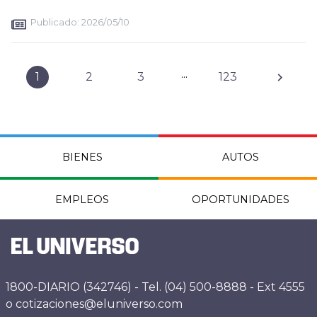
Publicado:
2026/05/10
...
1
2
3
123
BIENES
AUTOS
EMPLEOS
OPORTUNIDADES
1800-DIARIO (342746) - Tel. (04) 500-8888 - Ext 4555
o cotizaciones@eluniverso.com