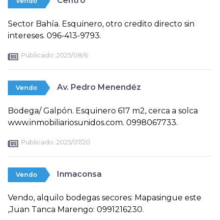
Centro
Vendo
Sector Bahía. Esquinero, otro credito directo sin
intereses. 096-413-9793.
Publicado:
2025/08/6
Av. Pedro Menendéz
Vendo
Bodega/ Galpón. Esquinero 617 m2, cerca a solca
www.inmobiliariosunidos.com. 0998067733.
Publicado:
2025/07/20
Inmaconsa
Vendo
Vendo, alquilo bodegas secores: Mapasingue este
,Juan Tanca Marengo: 0991216230.