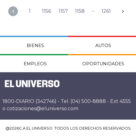
...
1
1156
1157
1158
1261
BIENES
AUTOS
EMPLEOS
OPORTUNIDADES
1800-DIARIO (342746) - Tel. (04) 500-8888 - Ext 4555
o cotizaciones@eluniverso.com
@
2026
C.A EL UNIVERSO. TODOS LOS DERECHOS RESERVADOS