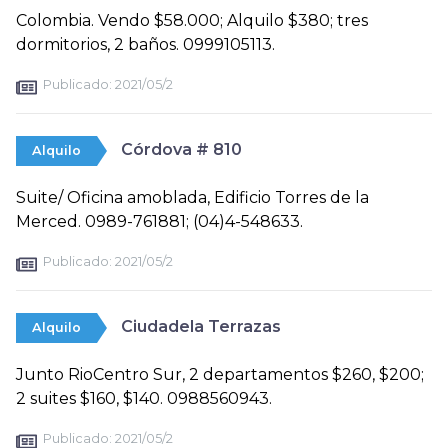
Colombia. Vendo $58.000; Alquilo $380; tres
dormitorios, 2 baños. 0999105113.
Publicado:
2021/05/2
Córdova # 810
Alquilo
Suite/ Oficina amoblada, Edificio Torres de la
Merced. 0989-761881; (04)4-548633.
Publicado:
2021/05/2
Ciudadela Terrazas
Alquilo
Junto RioCentro Sur, 2 departamentos $260, $200;
2 suites $160, $140. 0988560943.
Publicado:
2021/05/2