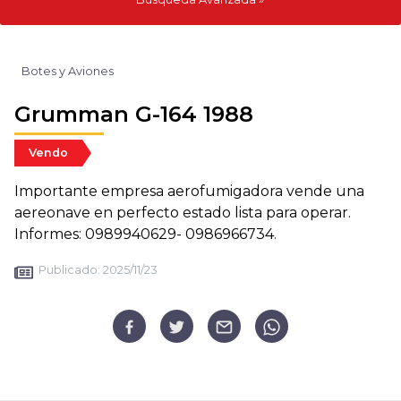
Botes y Aviones
Grumman G-164 1988
Vendo
Importante empresa aerofumigadora vende una
aereonave en perfecto estado lista para operar.
Informes: 0989940629- 0986966734.
Publicado:
2025/11/23