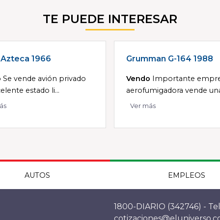
TE PUEDE INTERESAR
 Azteca 1966
Grumman G-164 1988
o
Se vende avión privado
Vendo
Importante empr
elente estado li...
aerofumigadora vende una 
ás
Ver más
AUTOS
EMPLEOS
1800-DIARIO (342746) - Tel
cotizaciones@eluniverso.