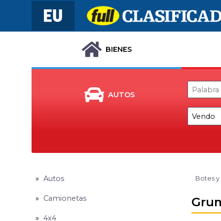
BIENES
AUTOS
Autos
Botes y
Camionetas
Grum
4x4