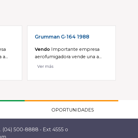
Grumman G-164 1988
esa
Vendo
Importante empresa
a...
aerofumigadora vende una a...
Ver más
OPORTUNIDADES
. (04) 500-8888 - Ext 4555 o
com