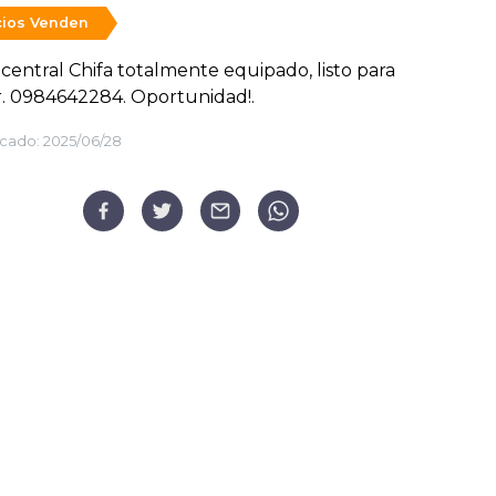
ios Venden
central Chifa totalmente equipado, listo para
r. 0984642284. Oportunidad!.
cado:
2025/06/28