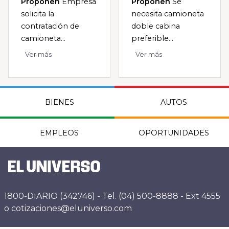
Proponen
Empresa
Proponen
Se
solicita la
necesita camioneta
contratación de
doble cabina
camioneta...
preferible...
Ver más
Ver más
BIENES
AUTOS
EMPLEOS
OPORTUNIDADES
1800-DIARIO (342746) - Tel. (04) 500-8888 - Ext 4555
o cotizaciones@eluniverso.com