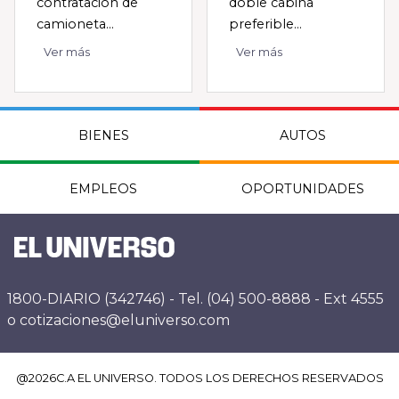
contratación de
doble cabina
camioneta...
preferible...
Ver más
Ver más
BIENES
AUTOS
EMPLEOS
OPORTUNIDADES
1800-DIARIO (342746) - Tel. (04) 500-8888 - Ext 4555
o cotizaciones@eluniverso.com
@
2026
C.A EL UNIVERSO. TODOS LOS DERECHOS RESERVADOS