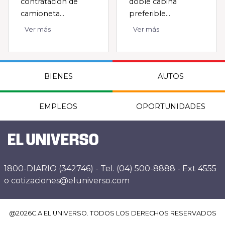
contratación de
doble cabina
camioneta...
preferible...
Ver más
Ver más
BIENES
AUTOS
EMPLEOS
OPORTUNIDADES
1800-DIARIO (342746) - Tel. (04) 500-8888 - Ext 4555
o cotizaciones@eluniverso.com
@
2026
C.A EL UNIVERSO. TODOS LOS DERECHOS RESERVADOS