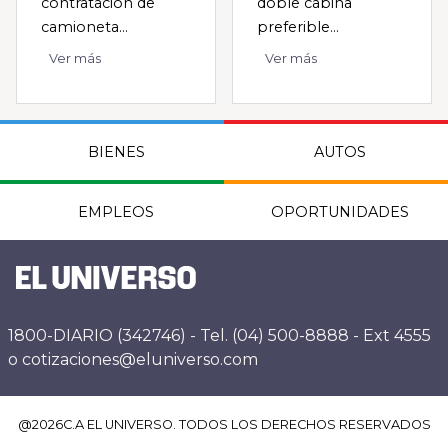
contratación de
doble cabina
camioneta...
preferible...
Ver más
Ver más
BIENES
AUTOS
EMPLEOS
OPORTUNIDADES
1800-DIARIO (342746) - Tel. (04) 500-8888 - Ext 4555
o cotizaciones@eluniverso.com
@
2026
C.A EL UNIVERSO. TODOS LOS DERECHOS RESERVADOS