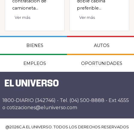
contratación de
doble cabina
camioneta...
preferible...
Ver más
Ver más
BIENES
AUTOS
EMPLEOS
OPORTUNIDADES
1800-DIARIO (342746) - Tel. (04) 500-8888 - Ext 4555
o cotizaciones@eluniverso.com
@
2026
C.A EL UNIVERSO. TODOS LOS DERECHOS RESERVADOS