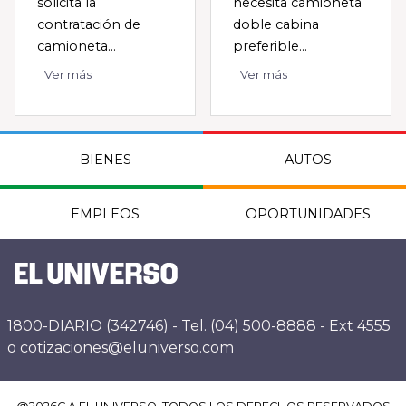
solicita la
necesita camioneta
contratación de
doble cabina
camioneta...
preferible...
Ver más
Ver más
BIENES
AUTOS
EMPLEOS
OPORTUNIDADES
1800-DIARIO (342746) - Tel. (04) 500-8888 - Ext 4555
o cotizaciones@eluniverso.com