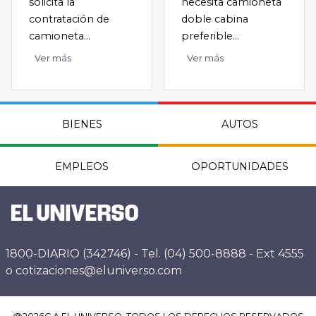
solicita la
necesita camioneta
contratación de
doble cabina
camioneta...
preferible...
Ver más
Ver más
BIENES
AUTOS
EMPLEOS
OPORTUNIDADES
1800-DIARIO (342746) - Tel. (04) 500-8888 - Ext 4555
o cotizaciones@eluniverso.com