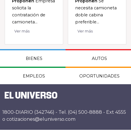
Proponen
Empresa
Proponen
Se
solicita la
necesita camioneta
contratación de
doble cabina
camioneta...
preferible...
Ver más
Ver más
BIENES
AUTOS
EMPLEOS
OPORTUNIDADES
1800-DIARIO (342746) - Tel. (04) 500-8888 - Ext 4555
o cotizaciones@eluniverso.com