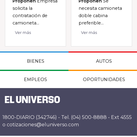
Proponen
Empresa
Proponen
Se
solicita la
necesita camioneta
contratación de
doble cabina
camioneta...
preferible...
Ver más
Ver más
BIENES
AUTOS
EMPLEOS
OPORTUNIDADES
1800-DIARIO (342746) - Tel. (04) 500-8888 - Ext 4555
o cotizaciones@eluniverso.com