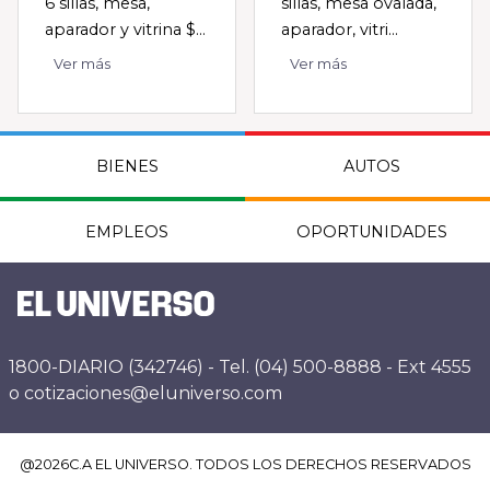
6 sillas, mesa,
sillas, mesa ovalada,
aparador y vitrina $...
aparador, vitri...
Ver más
Ver más
BIENES
AUTOS
EMPLEOS
OPORTUNIDADES
1800-DIARIO (342746) - Tel. (04) 500-8888 - Ext 4555
o cotizaciones@eluniverso.com
@
2026
C.A EL UNIVERSO. TODOS LOS DERECHOS RESERVADOS