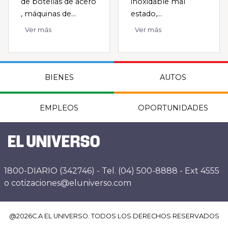
de botellas de acero
inoxidable mal
, máquinas de...
estado,...
Ver más
Ver más
BIENES
AUTOS
EMPLEOS
OPORTUNIDADES
1800-DIARIO (342746) - Tel. (04) 500-8888 - Ext 4555
o cotizaciones@eluniverso.com
@
2026
C.A EL UNIVERSO. TODOS LOS DERECHOS RESERVADOS