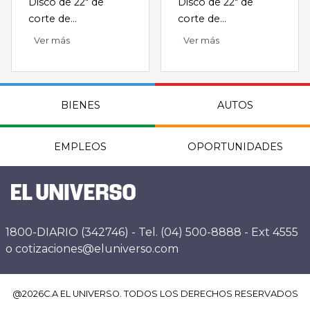
Disco de 22" de
Disco de 22" de
corte de...
corte de...
Ver más
Ver más
BIENES
AUTOS
EMPLEOS
OPORTUNIDADES
1800-DIARIO (342746) - Tel. (04) 500-8888 - Ext 4555
o cotizaciones@eluniverso.com
@
2026
C.A EL UNIVERSO. TODOS LOS DERECHOS RESERVADOS