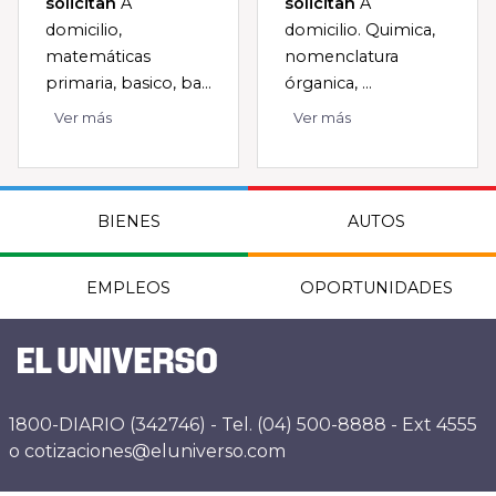
solicitan
A
solicitan
A
domicilio,
domicilio. Quimica,
matemáticas
nomenclatura
primaria, basico, ba...
órganica, ...
Ver más
Ver más
BIENES
AUTOS
EMPLEOS
OPORTUNIDADES
1800-DIARIO (342746) - Tel. (04) 500-8888 - Ext 4555
o cotizaciones@eluniverso.com