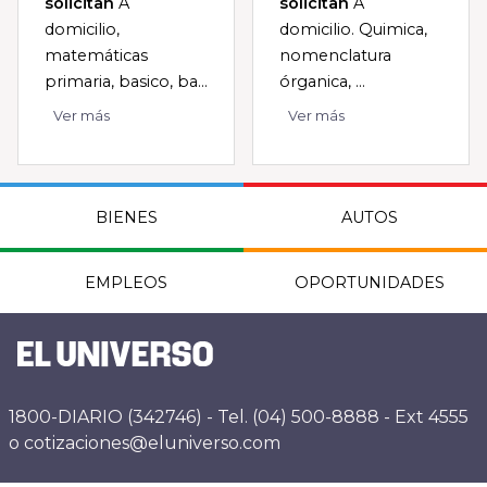
solicitan
A
solicitan
A
domicilio,
domicilio. Quimica,
matemáticas
nomenclatura
primaria, basico, ba...
órganica, ...
Ver más
Ver más
BIENES
AUTOS
EMPLEOS
OPORTUNIDADES
1800-DIARIO (342746) - Tel. (04) 500-8888 - Ext 4555
o cotizaciones@eluniverso.com