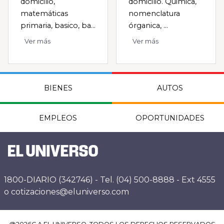
domicilio,
domicilio. Quimica,
matemáticas
nomenclatura
primaria, basico, ba...
órganica, ...
Ver más
Ver más
BIENES
AUTOS
EMPLEOS
OPORTUNIDADES
1800-DIARIO (342746) - Tel. (04) 500-8888 - Ext 4555
o cotizaciones@eluniverso.com