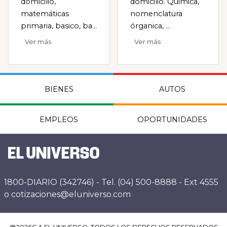
domicilio,
domicilio. Quimica,
matemáticas
nomenclatura
primaria, basico, ba...
órganica, ...
Ver más
Ver más
BIENES
AUTOS
EMPLEOS
OPORTUNIDADES
1800-DIARIO (342746) - Tel. (04) 500-8888 - Ext 4555
o cotizaciones@eluniverso.com