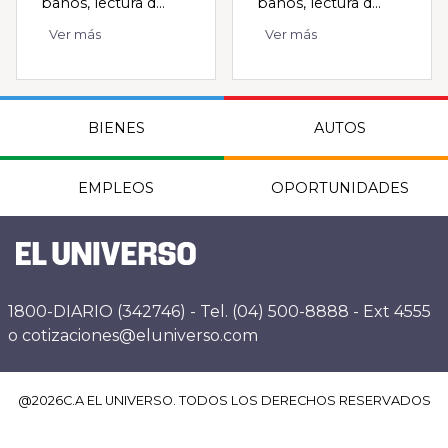
baños, lectura d...
baños, lectura d...
Ver más
Ver más
BIENES
AUTOS
EMPLEOS
OPORTUNIDADES
1800-DIARIO (342746) - Tel. (04) 500-8888 - Ext 4555
o cotizaciones@eluniverso.com
@
2026
C.A EL UNIVERSO. TODOS LOS DERECHOS RESERVADOS