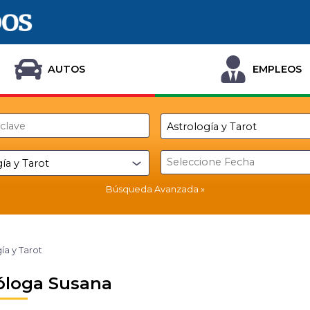
AUTOS
EMPLEOS
Búsqueda Avanzada
ía y Tarot
óloga Susana