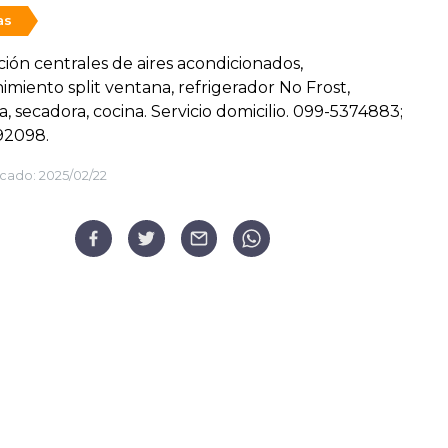
as
ión centrales de aires acondicionados,
miento split ventana, refrigerador No Frost,
a, secadora, cocina. Servicio domicilio. 099-5374883;
92098.
cado:
2025/02/22