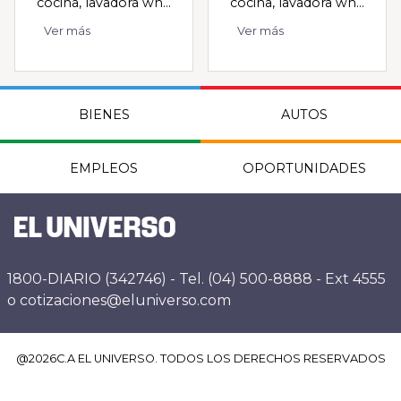
cocina, lavadora wh...
cocina, lavadora wh...
Ver más
Ver más
BIENES
AUTOS
EMPLEOS
OPORTUNIDADES
1800-DIARIO (342746) - Tel. (04) 500-8888 - Ext 4555
o cotizaciones@eluniverso.com
@
2026
C.A EL UNIVERSO. TODOS LOS DERECHOS RESERVADOS