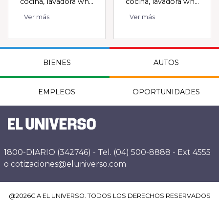
cocina, lavadora wh...
cocina, lavadora wh...
Ver más
Ver más
BIENES
AUTOS
EMPLEOS
OPORTUNIDADES
1800-DIARIO (342746) - Tel. (04) 500-8888 - Ext 4555
o cotizaciones@eluniverso.com
@
2026
C.A EL UNIVERSO. TODOS LOS DERECHOS RESERVADOS